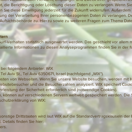
t, die Berichtigung oder Löschung dieser Daten zu verlangen. Wenn Sie 
n Sie diese Einwilligung jederzeit für die Zukunft widerrufen. Außerdem
ng der Verarbeitung Ihrer personenbezogenen Daten zu verlangen. De
Aufsichtsbehörde zu. Hierzu sowie zu weiteren Fragen zum Thema Daten
etern
rf-Verhalten statistisch ausgewertet werden. Das geschieht vor allem m
llierte Informationen zu diesen Analyseprogrammen finden Sie in der 
e bei folgendem Anbieter: WIX
Tel Aviv St., Tel Aviv 6350671, Israel (nachfolgend „WIX“).
osten von Webseiten. Wenn Sie unsere Website besuchen, werden mit Hi
ebsitebesucher und die Besucherzahlen analysiert. WIX speichert Cookie
leistung der Sicherheit erforderlich sind (notwendige Cookies).
n, können auf verschiedenen Servern weltweit gespeichert werden. Die S
schutzerklärung von WIX:
onstige Drittstaaten wird laut WIX auf die Standardvertragsklauseln de
Details finden Sie hier:
ers.