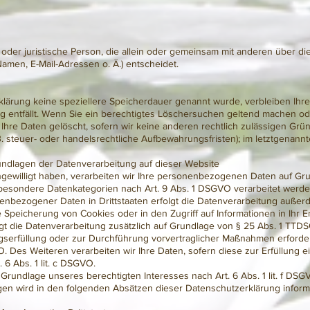
he oder juristische Person, die allein oder gemeinsam mit anderen über d
men, E-Mail-Adressen o. Ä.) entscheidet.
rklärung keine speziellere Speicherdauer genannt wurde, verbleiben Ih
g entfällt. Wenn Sie ein berechtigtes Löschersuchen geltend machen ode
hre Daten gelöscht, sofern wir keine anderen rechtlich zulässigen Grün
steuer- oder handelsrechtliche Aufbewahrungsfristen); im letztgenannte
ndlagen der Datenverarbeitung auf dieser Website
ngewilligt haben, verarbeiten wir Ihre personenbezogenen Daten auf Grun
n besondere Datenkategorien nach Art. 9 Abs. 1 DSGVO verarbeitet werden
nenbezogener Daten in Drittstaaten erfolgt die Datenverarbeitung außer
ie Speicherung von Cookies oder in den Zugriff auf Informationen in Ihr En
olgt die Datenverarbeitung zusätzlich auf Grundlage von § 25 Abs. 1 TTDSG.
agserfüllung oder zur Durchführung vorvertraglicher Maßnahmen erforderl
O. Des Weiteren verarbeiten wir Ihre Daten, sofern diese zur Erfüllung e
 6 Abs. 1 lit. c DSGVO.
Grundlage unseres berechtigten Interesses nach Art. 6 Abs. 1 lit. f DSGV
gen wird in den folgenden Absätzen dieser Datenschutzerklärung informi