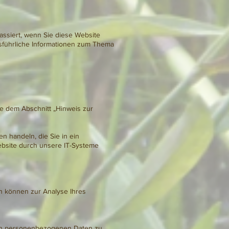
ssiert, wenn Sie diese Website
usführliche Informationen zum Thema
e dem Abschnitt „Hinweis zur
n handeln, die Sie in ein
ebsite durch unsere IT-Systeme
en können zur Analyse Ihres
rten personenbezogenen Daten zu