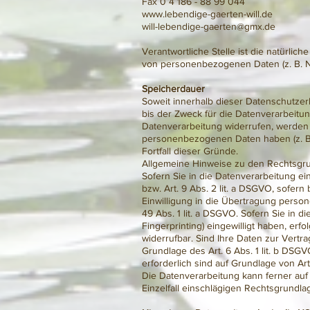
Fax 0 4 186 - 88 99 044
www.lebendige-gaerten-will.de
will-lebendige-gaerten@gmx.de
Verantwortliche Stelle ist die natürlic
von personenbezogenen Daten (z. B. Na
Speicherdauer
Soweit innerhalb dieser Datenschutze
bis der Zweck für die Datenverarbeitun
Datenverarbeitung widerrufen, werden I
personenbezogenen Daten haben (z. B. 
Fortfall dieser Gründe.
Allgemeine Hinweise zu den Rechtsgru
Sofern Sie in die Datenverarbeitung ei
bzw. Art. 9 Abs. 2 lit. a DSGVO, sofer
Einwilligung in die Übertragung perso
49 Abs. 1 lit. a DSGVO. Sofern Sie in d
Fingerprinting) eingewilligt haben, erf
widerrufbar. Sind Ihre Daten zur Vertr
Grundlage des Art. 6 Abs. 1 lit. b DSGV
erforderlich sind auf Grundlage von Art.
Die Datenverarbeitung kann ferner auf 
Einzelfall einschlägigen Rechtsgrundla