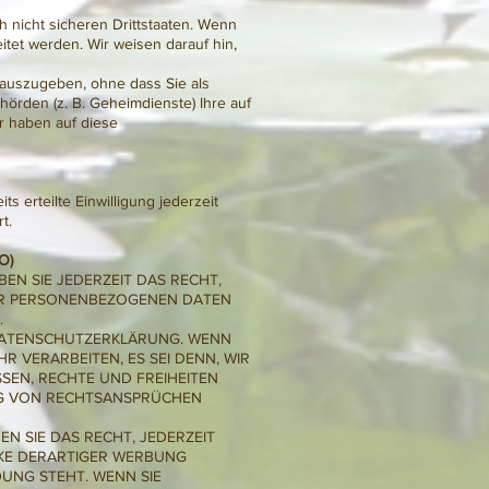
 nicht sicheren Drittstaaten. Wenn
itet werden. Wir weisen darauf hin,
auszugeben, ohne dass Sie als
örden (z. B. Geheimdienste) Ihre auf
r haben auf diese
s erteilte Einwilligung jederzeit
t.
O)
EN SIE JEDERZEIT DAS RECHT,
RER PERSONENBEZOGENEN DATEN
.
 DATENSCHUTZERKLÄRUNG. WENN
 VERARBEITEN, ES SEI DENN, WIR
SEN, RECHTE UND FREIHEITEN
NG VON RECHTSANSPRÜCHEN
N SIE DAS RECHT, JEDERZEIT
KE DERARTIGER WERBUNG
DUNG STEHT. WENN SIE