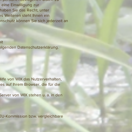
eine Einwilligung zur
 haben Sie das Recht, unter
s Weiteren steht Ihnen ein
schutz können Sie sich jederzeit an
it
folgenden Datenschutzerklärung.
lfe von WIX das Nutzerverhalten,
s auf Ihrem Browser, die für die
erver von WIX stehen u. a. in den
r EU-Kommission bzw. vergleichbare