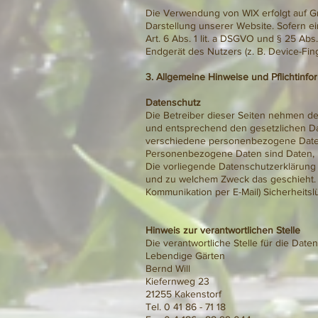
Die Verwendung von WIX erfolgt auf Gru
Darstellung unserer Website. Sofern ei
Art. 6 Abs. 1 lit. a DSGVO und § 25 Ab
Endgerät des Nutzers (z. B. Device-Fing
3. Allgemeine Hinweise und Pflichtinfo
Datenschutz
Die Betreiber dieser Seiten nehmen de
und entsprechend den gesetzlichen Da
verschiedene personenbezogene Date
Personenbezogene Daten sind Daten, mi
Die vorliegende Datenschutzerklärung e
und zu welchem Zweck das geschieht. Wi
Kommunikation per E-Mail) Sicherheitsl
Hinweis zur verantwortlichen Stelle
Die verantwortliche Stelle für die Date
Lebendige Gärten
Bernd Will
Kiefernweg 23
21255 Kakenstorf
Tel. 0 41 86 - 71 18