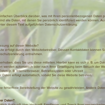
infachen Überblick darüber, was mit Ihren personenbezogenen Daten pa
 alle Daten, mit denen Sie persönlich identifiziert werden können. A
ter diesem Text aufgeführten Datenschutzerklärung.
fassung auf dieser Website?
ite erfolgt durch den Websitebetreiber. Dessen Kontaktdaten können Si
tenschutzerklärung entnehmen.
hoben, dass Sie uns diese mitteilen. Hierbei kann es sich z. B. um Date
en werden automatisch oder nach Ihrer Einwilligung beim Besuch der W
Daten (z. B. Internetbrowser, Betriebssystem oder Uhrzeit
r Daten erfolgt automatisch, sobald Sie diese Website betreten.
ne fehlerfreie Bereitstellung der Website zu gewährleisten. Andere Dat
rer Daten?
geltlich Auskunft über Herkunft, Empfänger und Zweck Ihrer gespeiche