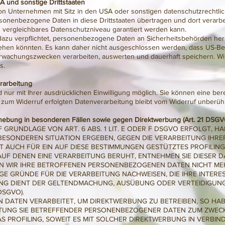
A und sonstige Drittstaaten
 Unternehmen mit Sitz in den USA oder sonstigen datenschutzrechtlich
rsonenbezogene Daten in diese Drittstaaten übertragen und dort verarbe
U vergleichbares Datenschutzniveau garantiert werden kann.
azu verpflichtet, personenbezogene Daten an Sicherheitsbehörden her
gehen könnten. Es kann daher nicht ausgeschlossen werden, dass US-Beh
rwachungszwecken verarbeiten, auswerten und dauerhaft speichern. Wi
s.
erarbeitung
ur mit Ihrer ausdrücklichen Einwilligung möglich. Sie können eine bereit
 zum Widerruf erfolgten Datenverarbeitung bleibt vom Widerruf unberühr
hebung in besonderen Fällen sowie gegen Direktwerbung (Art. 21 DSGV
RUNDLAGE VON ART. 6 ABS. 1 LIT. E ODER F DSGVO ERFOLGT, HAB
R BESONDEREN SITUATION ERGEBEN, GEGEN DIE VERARBEITUNG IH
LT AUCH FÜR EIN AUF DIESE BESTIMMUNGEN GESTÜTZTES PROFILING
 AUF DENEN EINE VERARBEITUNG BERUHT, ENTNEHMEN SIE DIESER
N WIR IHRE BETROFFENEN PERSONENBEZOGENEN DATEN NICHT MEHR
 GRÜNDE FÜR DIE VERARBEITUNG NACHWEISEN, DIE IHRE INTERES
UNG DIENT DER GELTENDMACHUNG, AUSÜBUNG ODER VERTEIDIGU
DSGVO).
DATEN VERARBEITET, UM DIREKTWERBUNG ZU BETREIBEN, SO HABE
ITUNG SIE BETREFFENDER PERSONENBEZOGENER DATEN ZUM ZWEC
AS PROFILING, SOWEIT ES MIT SOLCHER DIREKTWERBUNG IN VERBIN