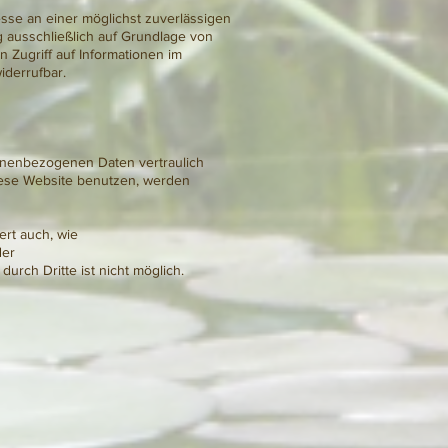
esse an einer möglichst zuverlässigen
g ausschließlich auf Grundlage von
 Zugriff auf Informationen im
iderrufbar.
sonenbezogenen Daten vertraulich
iese Website benutzen, werden
ert auch, wie
der
urch Dritte ist nicht möglich.