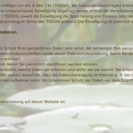
ndlage von Art. 6 Abs. 1 lit. f DSGVO. Wir haben ein berechtigtes Inter
ne entsprechende Einwilligung abgefragt wurde, erfolgt die Verarbeitun
s. 1 TDDDG, soweit die Einwilligung die Speicherung von Cookies oder den
erprinting) im Sinne des TDDDG umfasst. Die Einwilligung ist jederzeit w
rmationen
n Schutz Ihrer persönlichen Daten sehr ernst. Wir behandeln Ihre per
tenschutzvorschriften sowie dieser Datenschutzerklärung. Wenn Sie d
n erhoben.
t denen Sie persönlich identifiziert werden können.
rläutert, welche Daten wir erheben und wofür wir sie nutzen. Sie erläut
r weisen darauf hin, dass die Datenübertragung im Internet (z. B. bei 
ücken aufweisen kann. Ein lückenloser Schutz der Daten vor dem Zugriff d
nverarbeitung auf dieser Website ist: