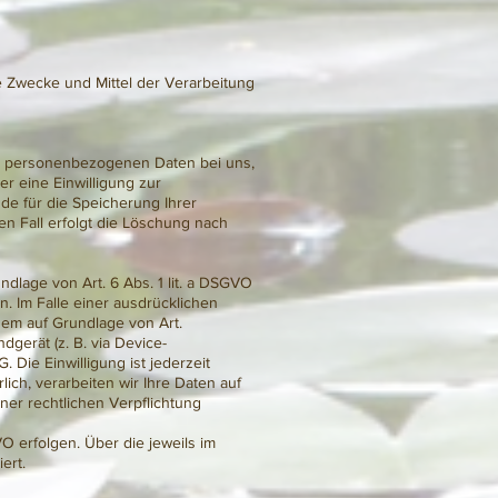
ie Zwecke und Mittel der Verarbeitung
re personenbezogenen Daten bei uns,
r eine Einwilligung zur
de für die Speicherung Ihrer
n Fall erfolgt die Löschung nach
dlage von Art. 6 Abs. 1 lit. a DSGVO
. Im Falle einer ausdrücklichen
dem auf Grundlage von Art.
dgerät (z. B. via Device-
 Die Einwilligung ist jederzeit
ich, verarbeiten wir Ihre Daten auf
iner rechtlichen Verpflichtung
O erfolgen. Über die jeweils im
ert.