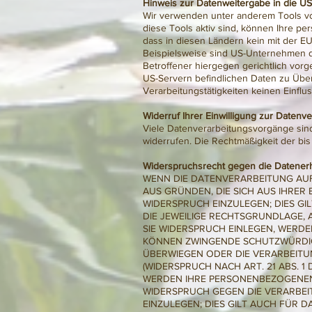
Hinweis zur Datenweitergabe in die US
Wir verwenden unter anderem Tools von
diese Tools aktiv sind, können Ihre pe
dass in diesen Ländern kein mit der E
Beispielsweise sind US-Unternehmen d
Betroffener hiergegen gerichtlich vor
US-Servern befindlichen Daten zu Übe
Verarbeitungstätigkeiten keinen Einflus
Widerruf Ihrer Einwilligung zur Datenv
Viele Datenverarbeitungsvorgänge sind n
widerrufen. Die Rechtmäßigkeit der bis
Widerspruchsrecht gegen die Datener
WENN DIE DATENVERARBEITUNG AUF G
AUS GRÜNDEN, DIE SICH AUS IHRE
WIDERSPRUCH EINZULEGEN; DIES GI
DIE JEWEILIGE RECHTSGRUNDLAGE,
SIE WIDERSPRUCH EINLEGEN, WERDE
KÖNNEN ZWINGENDE SCHUTZWÜRDIGE
ÜBERWIEGEN ODER DIE VERARBEIT
(WIDERSPRUCH NACH ART. 21 ABS. 1 
WERDEN IHRE PERSONENBEZOGENEN 
WIDERSPRUCH GEGEN DIE VERARBE
EINZULEGEN; DIES GILT AUCH FÜR D