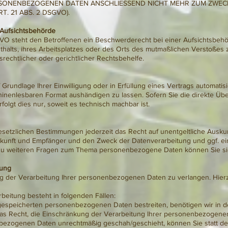
RSONENBEZOGENEN DATEN ANSCHLIESSEND NICHT MEHR ZUM ZWEC
. 21 ABS. 2 DSGVO).
 Aufsichtsbehörde
VO steht den Betroffenen ein Beschwerderecht bei einer Aufsichtsbeh
nthalts, ihres Arbeitsplatzes oder des Orts des mutmaßlichen Verstoße
rechtlicher oder gerichtlicher Rechtsbehelfe.
 Grundlage Ihrer Einwilligung oder in Erfüllung eines Vertrags automatisi
hinenlesbaren Format aushändigen zu lassen. Sofern Sie die direkte Üb
folgt dies nur, soweit es technisch machbar ist.
etzlichen Bestimmungen jederzeit das Recht auf unentgeltliche Auskun
nft und Empfänger und den Zweck der Datenverarbeitung und ggf. ein
 zu weiteren Fragen zum Thema personenbezogene Daten können Sie sic
tung
g der Verarbeitung Ihrer personenbezogenen Daten zu verlangen. Hierz
beitung besteht in folgenden Fällen:
s gespeicherten personenbezogenen Daten bestreiten, benötigen wir in de
das Recht, die Einschränkung der Verarbeitung Ihrer personenbezogene
bezogenen Daten unrechtmäßig geschah/geschieht, können Sie statt de